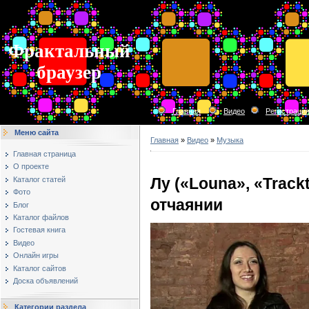
Фрактальный
браузер
Главная
Видео
Регистраци
Меню сайта
Главная
»
Видео
»
Музыка
Главная страница
О проекте
Лу («Louna», «Track
Каталог статей
Фото
отчаянии
Блог
Каталог файлов
Гостевая книга
Видео
Онлайн игры
Каталог сайтов
Доска объявлений
Категории раздела