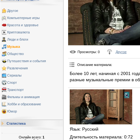
Другое
Компьютерные игры
Красота и здоровье
Криптовалюта
Люди и блоги
Музыка
Просмотры
: 0
Другое
Общество
Путешествия и события
Описание материала
:
Развлечения
Более 10 лет, начиная с 2001 года
Сериалы
разные музыкальные премии в об
Спорт
Транспорт
Фильмы и анимация
Хобби и образование
Юмор
Статистика
Язык
: Русский
Длительность материала
: 0:72
Онлайн всего:
1