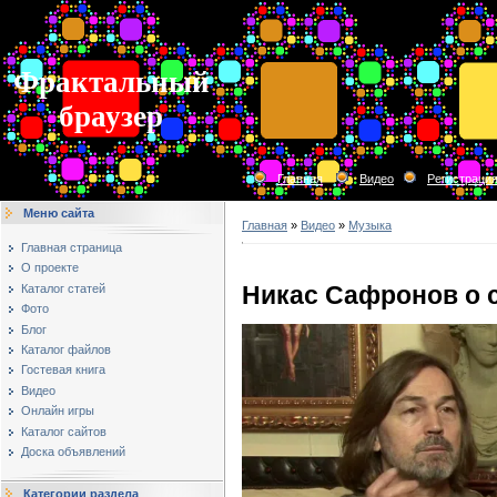
Фрактальный
браузер
Главная
Видео
Регистраци
Меню сайта
Главная
»
Видео
»
Музыка
Главная страница
О проекте
Никас Сафронов о 
Каталог статей
Фото
Блог
Каталог файлов
Гостевая книга
Видео
Онлайн игры
Каталог сайтов
Доска объявлений
Категории раздела