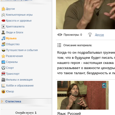
Другое
Компьютерные игры
Красота и здоровье
Криптовалюта
Люди и блоги
Просмотры
: 0
Другое
Музыка
Общество
Описание материала
:
Путешествия и события
Когда-то он подрабатывал грузчи
Развлечения
том, что в будущем будет писать
Сериалы
нашего героя - настоящая сказк
рассказывает о важности цензуры
Спорт
что такое талант, бездарность и 
Транспорт
Фильмы и анимация
Хобби и образование
Юмор
Статистика
Онлайн всего:
1
Язык
: Русский