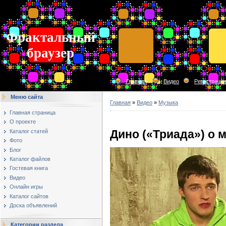
Фрактальный
браузер
Главная
Видео
Регистраци
Меню сайта
Главная
»
Видео
»
Музыка
Главная страница
О проекте
Дино («Триада») о 
Каталог статей
Фото
Блог
Каталог файлов
Гостевая книга
Видео
Онлайн игры
Каталог сайтов
Доска объявлений
Категории раздела