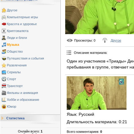
Другое
Компьютерные игры
Красота и здоровье
Криптовалюта
Люди и блоги
Просмотры
: 0
Другое
Музыка
Общество
Описание материала
:
Путешествия и события
Один из участников «Триады» Дин
Развлечения
пребывания в группе, отвечает н
Сериалы
Спорт
Транспорт
Фильмы и анимация
Хобби и образование
Юмор
Язык
: Русский
Статистика
Длительность материала
: 0:21
Онлайн всего:
1
Всего комментариев
:
0