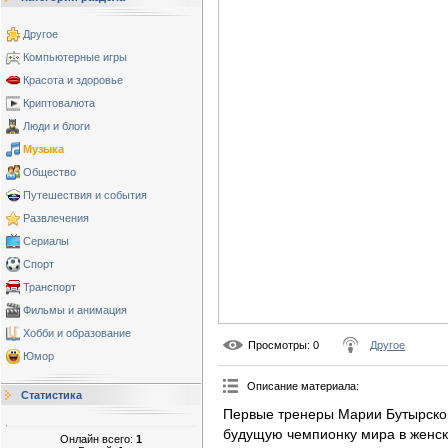
Другое
Компьютерные игры
Красота и здоровье
Криптовалюта
Люди и блоги
Музыка
Общество
Путешествия и события
Развлечения
Сериалы
Спорт
Транспорт
Фильмы и анимация
Хобби и образование
Просмотры
: 0
Другое
Юмор
Описание материала
:
Статистика
Первые тренеры Марии Бутырской
будущую чемпионку мира в женск
Онлайн всего:
1