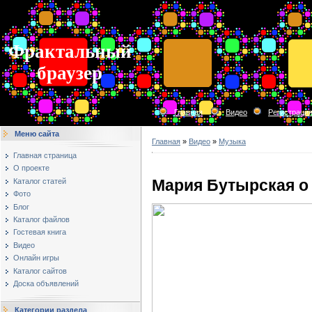
Фрактальный
браузер
Главная
Видео
Регистраци
Меню сайта
Главная
»
Видео
»
Музыка
Главная страница
О проекте
Мария Бутырская о
Каталог статей
Фото
Блог
Каталог файлов
Гостевая книга
Видео
Онлайн игры
Каталог сайтов
Доска объявлений
Категории раздела