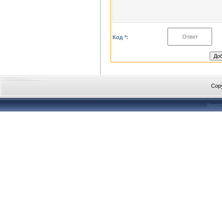
Код *:
Cop
Конст