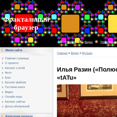
Фрактальный
браузер
Главная
Видео
Регистраци
Меню сайта
Главная
»
Видео
»
Музыка
Главная страница
О проекте
Илья Разин («Полюс
Каталог статей
Фото
«tATu»
Блог
Каталог файлов
Гостевая книга
Видео
Онлайн игры
Каталог сайтов
Доска объявлений
Категории раздела