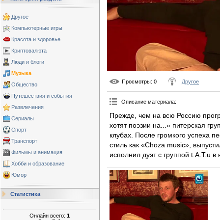
Другое
Компьютерные игры
Красота и здоровье
Криптовалюта
Люди и блоги
Музыка
Просмотры
: 0
Другое
Общество
Путешествия и события
Описание материала
:
Развлечения
Прежде, чем на всю Россию прог
Сериалы
хотят поэзии на...» питерская гр
Спорт
клубах. После громкого успеха п
Транспорт
стиль как «Choza music», выпуст
Фильмы и анимация
исполнил дуэт с группой t.A.T.u 
Хобби и образование
Юмор
Статистика
Онлайн всего:
1