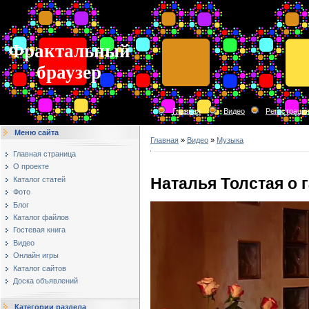
Фрактальный
браузер
Главная
Видео
Регистраци
Меню сайта
Главная
»
Видео
»
Музыка
Главная страница
О проекте
Наталья Толстая о 
Каталог статей
Фото
Блог
Каталог файлов
Гостевая книга
Видео
Онлайн игры
Каталог сайтов
Доска объявлений
Категории раздела