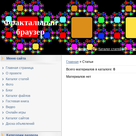
Фрактальный
браузер
Главная
Каталог статей
Рег
Меню сайта
Главная
»
Статьи
Главная страница
Всего материалов в каталоге
:
0
О проекте
Материалов нет
Каталог статей
Фото
Блог
Каталог файлов
Гостевая книга
Видео
Онлайн игры
Каталог сайтов
Доска объявлений
Категории раздела