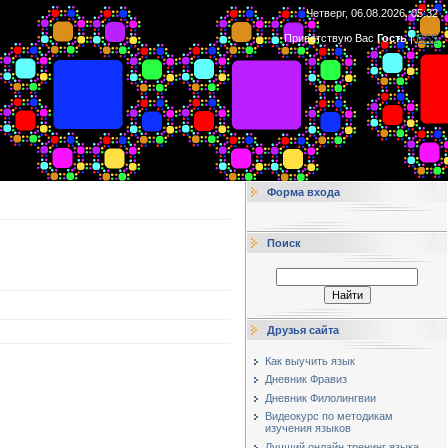
Четверг, 06.08.2026, 05:32
Приветствую Вас
Гость
|
RSS
Форма входа
Поиск
Друзья сайта
Как выучить язык
Дневник Фравиз
Дневник Филолингвии
Видеокурс по методикам
изучения языков
Лучший онлайн тренинг языка