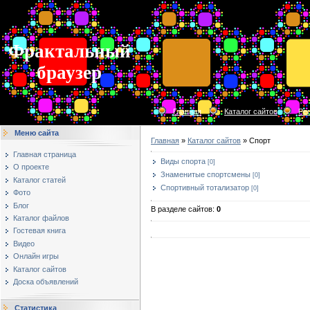
Фрактальный
браузер
Главная
Каталог сайтов
Ре
Меню сайта
Главная
»
Каталог сайтов
» Спорт
Главная страница
Виды спорта
[0]
О проекте
Знаменитые спортсмены
[0]
Каталог статей
Спортивный тотализатор
[0]
Фото
Блог
В разделе сайтов
:
0
Каталог файлов
Гостевая книга
Видео
Онлайн игры
Каталог сайтов
Доска объявлений
Статистика