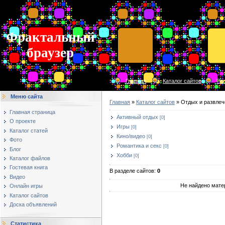
Фрактальный
браузер
Главная
Каталог сайтов
Ре
Меню сайта
Главная
»
Каталог сайтов
» Отдых и развлеч
Главная страница
Активный отдых
[0]
О проекте
Игры
[0]
Каталог статей
Кино/видео
[0]
Фото
Романтика и секс
[0]
Блог
Хобби
[0]
Каталог файлов
Гостевая книга
В разделе сайтов
:
0
Видео
Не найдено мате
Онлайн игры
Каталог сайтов
Доска объявлений
Статистика