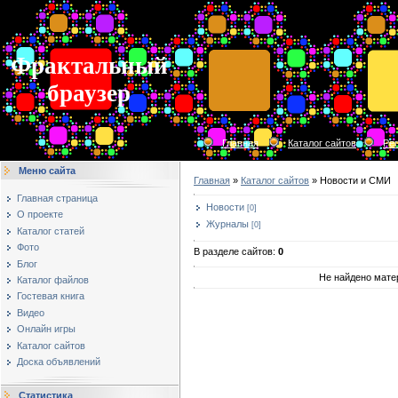
Фрактальный
браузер
Главная
Каталог сайтов
Ре
Меню сайта
Главная
»
Каталог сайтов
» Новости и СМИ
Главная страница
Новости
[0]
О проекте
Журналы
[0]
Каталог статей
Фото
В разделе сайтов
:
0
Блог
Не найдено мате
Каталог файлов
Гостевая книга
Видео
Онлайн игры
Каталог сайтов
Доска объявлений
Статистика