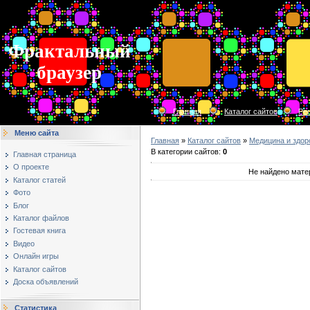
Фрактальный
браузер
Главная
Каталог сайтов
Ре
Меню сайта
Главная
»
Каталог сайтов
»
Медицина и здор
В категории сайтов
:
0
Главная страница
О проекте
Не найдено мате
Каталог статей
Фото
Блог
Каталог файлов
Гостевая книга
Видео
Онлайн игры
Каталог сайтов
Доска объявлений
Статистика