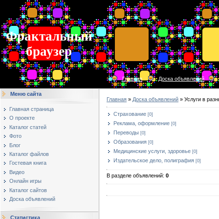
Фрактальный
браузер
Главная
Доска объявлений
Меню сайта
Главная
»
Доска объявлений
» Услуги в раз
Главная страница
Страхование
[0]
О проекте
Реклама, оформление
[0]
Каталог статей
Переводы
[0]
Фото
Образования
[0]
Блог
Медицинские услуги, здоровье
[0]
Каталог файлов
Издательское дело, полиграфия
[0]
Гостевая книга
Видео
В разделе объявлений
:
0
Онлайн игры
Каталог сайтов
Доска объявлений
Статистика