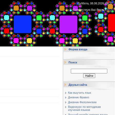
Суббота, 08.08.2026, 05:37
Приветствую Вас
Гость
|
RSS
Форма входа
Поиск
Друзья сайта
Как выучить язык
Дневник Фравиз
Дневник Филолингвии
Видеокурс по методикам
изучения языков
Лучший онлайн тренинг языка