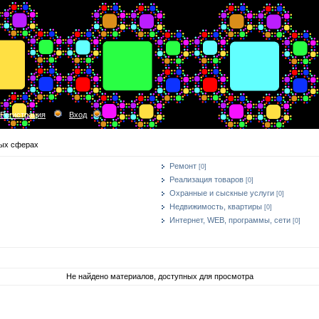
Регистрация
Вход
ных сферах
Ремонт
[0]
Реализация товаров
[0]
Охранные и сыскные услуги
[0]
Недвижимость, квартиры
[0]
Интернет, WEB, программы, сети
[0]
Не найдено материалов, доступных для просмотра