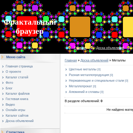
Фрактальный
браузер
Главная
Доска объявлений
Меню сайта
Главная
»
Доска объявлений
» Металлы
Главная страница
Цветные металлы
[0]
О проекте
Разная металлопродукция
[0]
Каталог статей
Нержавеющие и специальные стали
[0]
Фото
Металлопрокат
[0]
Блог
Алюминий и сплавы
[0]
Каталог файлов
Гостевая книга
В разделе объявлений
:
0
Видео
Не найдено мате
Онлайн игры
Каталог сайтов
Доска объявлений
Статистика