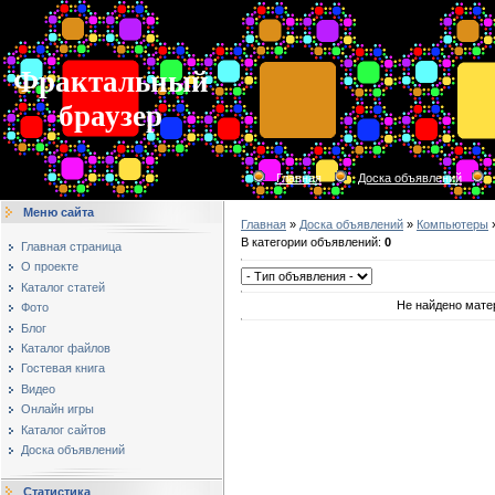
Фрактальный
браузер
Главная
Доска объявлений
Меню сайта
Главная
»
Доска объявлений
»
Компьютеры
В категории объявлений
:
0
Главная страница
О проекте
Каталог статей
Не найдено мате
Фото
Блог
Каталог файлов
Гостевая книга
Видео
Онлайн игры
Каталог сайтов
Доска объявлений
Статистика