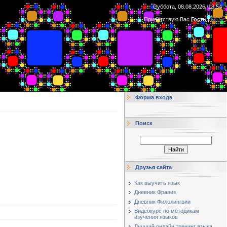
Суббота, 08.08.2026, 13:54
Приветствую Вас
Гость
|
RSS
Форма входа
Поиск
Друзья сайта
Как выучить язык
Дневник Фравиз
Дневник Филолингвии
Видеокурс по методикам
изучения языков
Лучший онлайн тренинг языка