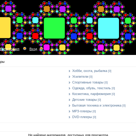
Регистрация
Вход
ары
Хобби, охота, рыбалка
[0]
Усилители
[0]
Спортивные товары
[0]
Одежда, обувь, текстиль
[0]
Косметика, парфюмерия
[0]
Детские товары
[0]
Бытовая техника и электроника
[0]
MP3-плееры
[0]
DVD-плееры
[0]
Не найдено материалов, доступных для просмотра