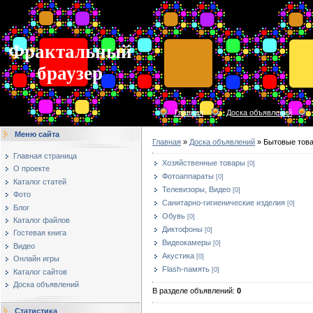
Фрактальный
браузер
Главная
Доска объявлений
Меню сайта
Главная
»
Доска объявлений
» Бытовые тов
Главная страница
Хозяйственные товары
[0]
О проекте
Фотоаппараты
[0]
Каталог статей
Телевизоры, Видео
[0]
Фото
Санитарно-гигиенические изделия
[0]
Блог
Обувь
[0]
Каталог файлов
Диктофоны
[0]
Гостевая книга
Видеокамеры
[0]
Видео
Акустика
[0]
Онлайн игры
Flash-память
[0]
Каталог сайтов
Доска объявлений
В разделе объявлений
:
0
Статистика